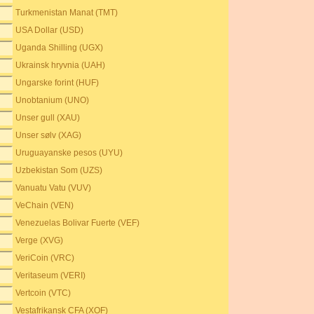
Turkmenistan Manat (TMT)
USA Dollar (USD)
Uganda Shilling (UGX)
Ukrainsk hryvnia (UAH)
Ungarske forint (HUF)
Unobtanium (UNO)
Unser gull (XAU)
Unser sølv (XAG)
Uruguayanske pesos (UYU)
Uzbekistan Som (UZS)
Vanuatu Vatu (VUV)
VeChain (VEN)
Venezuelas Bolivar Fuerte (VEF)
Verge (XVG)
VeriCoin (VRC)
Veritaseum (VERI)
Vertcoin (VTC)
Vestafrikansk CFA (XOF)