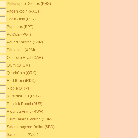
Philosopher Stones (PHS)
Phoenixcoin (PXC)
Polsk Zloty (PLN)
Populous (PPT)
PotCoin (POT)
Pound Sterling (GBP)
Primecoin (XPM)
Qatarske Riyal (QAR)
Qtum (QTUM)
QuarkCoin (QRK)
ReddCoin (RDD)
Ripple (XRP)
Rumensk leu (RON)
Russisk Rubel (RUB)
Rwanda Franc (RWF)
Saint Helena Pound (SHP)
Salomonøyene Dollar (SBD)
Samoa Tala (WST)