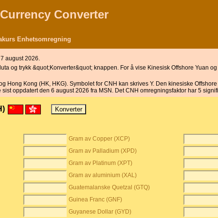
 Currency Converter
takurs Enhetsomregning
 7 august 2026.
valuta og trykk &quot;Konverter&quot; knappen. For å vise Kinesisk Offshore Yuan o
og Hong Kong (HK, HKG). Symbolet for CNH kan skrives Y. Den kinesiske Offshore Yu
e sist oppdatert den 6 august 2026 fra MSN. Det CNH omregningsfaktor har 5 signifi
H)
Gram av Copper (XCP)
Gram av Palladium (XPD)
Gram av Platinum (XPT)
Gram av aluminium (XAL)
Guatemalanske Quetzal (GTQ)
Guinea Franc (GNF)
Guyanese Dollar (GYD)