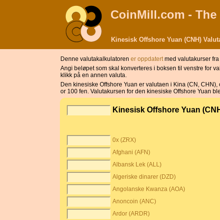
CoinMill.com - The
Kinesisk Offshore Yuan (CNH) Valu
Denne valutakalkulatoren
er oppdatert
med valutakurser fra
Angi beløpet som skal konverteres i boksen til venstre for 
klikk på en annen valuta.
Den kinesiske Offshore Yuan er valutaen i Kina (CN, CHN), 
or 100 fen. Valutakursen for den kinesiske Offshore Yuan bl
Kinesisk Offshore Yuan (CN
0x (ZRX)
Afghani (AFN)
Albansk Lek (ALL)
Algeriske dinarer (DZD)
Angolanske Kwanza (AOA)
Anoncoin (ANC)
Ardor (ARDR)