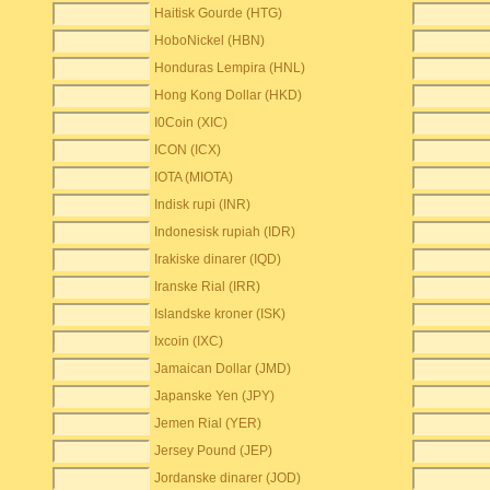
Haitisk Gourde (HTG)
HoboNickel (HBN)
Honduras Lempira (HNL)
Hong Kong Dollar (HKD)
I0Coin (XIC)
ICON (ICX)
IOTA (MIOTA)
Indisk rupi (INR)
Indonesisk rupiah (IDR)
Irakiske dinarer (IQD)
Iranske Rial (IRR)
Islandske kroner (ISK)
Ixcoin (IXC)
Jamaican Dollar (JMD)
Japanske Yen (JPY)
Jemen Rial (YER)
Jersey Pound (JEP)
Jordanske dinarer (JOD)