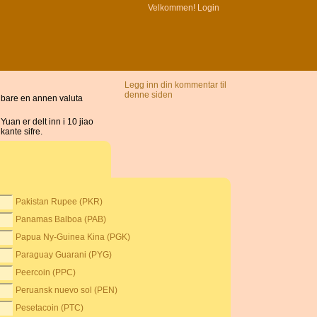
Velkommen!
Login
Legg inn din kommentar til
denne siden
g bare en annen valuta
an er delt inn i 10 jiao
kante sifre.
Pakistan Rupee (PKR)
Panamas Balboa (PAB)
Papua Ny-Guinea Kina (PGK)
Paraguay Guarani (PYG)
Peercoin (PPC)
Peruansk nuevo sol (PEN)
Pesetacoin (PTC)