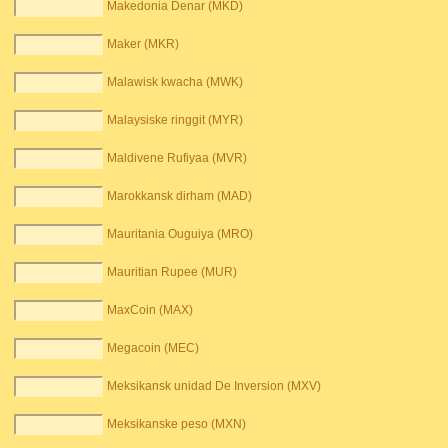
Makedonia Denar (MKD)
Maker (MKR)
Malawisk kwacha (MWK)
Malaysiske ringgit (MYR)
Maldivene Rufiyaa (MVR)
Marokkansk dirham (MAD)
Mauritania Ouguiya (MRO)
Mauritian Rupee (MUR)
MaxCoin (MAX)
Megacoin (MEC)
Meksikansk unidad De Inversion (MXV)
Meksikanske peso (MXN)