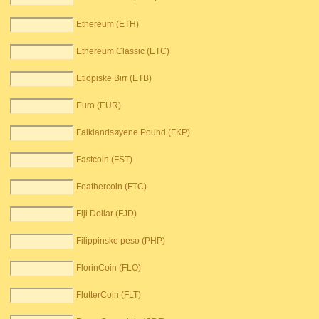
Ethereum (ETH)
Ethereum Classic (ETC)
Etiopiske Birr (ETB)
Euro (EUR)
Falklandsøyene Pound (FKP)
Fastcoin (FST)
Feathercoin (FTC)
Fiji Dollar (FJD)
Filippinske peso (PHP)
FlorinCoin (FLO)
FlutterCoin (FLT)