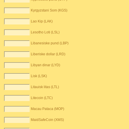
Kyrgyzstani Som (KGS)
Lao Kip (LAK)
Lesotho Loti (LSL)
Libanesiske pund (LBP)
Liberiske dollar (LRD)
Libyan dinar (LYD)
Lisk (LSK)
Litauisk litas (LTL)
Litecoin (LTC)
Macau Pataca (MOP)
MaidSafeCoin (XMS)