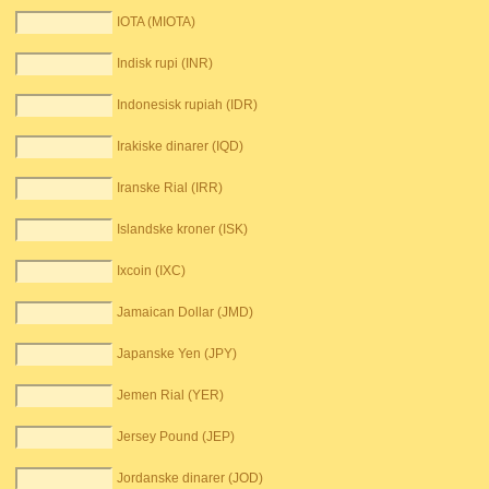
IOTA (MIOTA)
Indisk rupi (INR)
Indonesisk rupiah (IDR)
Irakiske dinarer (IQD)
Iranske Rial (IRR)
Islandske kroner (ISK)
Ixcoin (IXC)
Jamaican Dollar (JMD)
Japanske Yen (JPY)
Jemen Rial (YER)
Jersey Pound (JEP)
Jordanske dinarer (JOD)