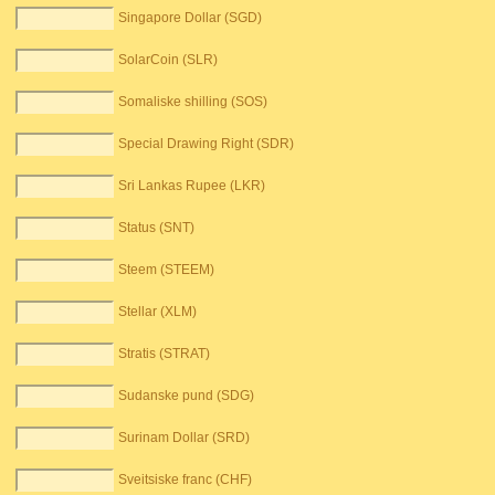
Singapore Dollar (SGD)
SolarCoin (SLR)
Somaliske shilling (SOS)
Special Drawing Right (SDR)
Sri Lankas Rupee (LKR)
Status (SNT)
Steem (STEEM)
Stellar (XLM)
Stratis (STRAT)
Sudanske pund (SDG)
Surinam Dollar (SRD)
Sveitsiske franc (CHF)