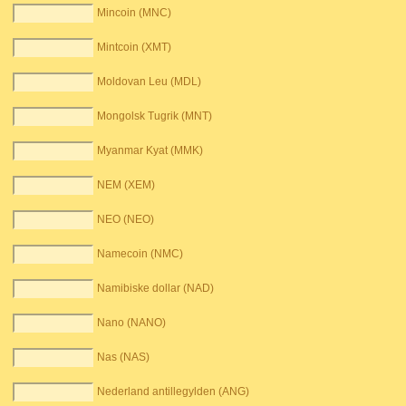
Mincoin (MNC)
Mintcoin (XMT)
Moldovan Leu (MDL)
Mongolsk Tugrik (MNT)
Myanmar Kyat (MMK)
NEM (XEM)
NEO (NEO)
Namecoin (NMC)
Namibiske dollar (NAD)
Nano (NANO)
Nas (NAS)
Nederland antillegylden (ANG)