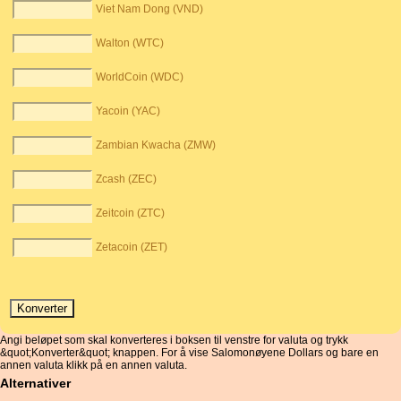
Viet Nam Dong (VND)
Walton (WTC)
WorldCoin (WDC)
Yacoin (YAC)
Zambian Kwacha (ZMW)
Zcash (ZEC)
Zeitcoin (ZTC)
Zetacoin (ZET)
Angi beløpet som skal konverteres i boksen til venstre for valuta og trykk
&quot;Konverter&quot; knappen. For å vise Salomonøyene Dollars og bare en
annen valuta klikk på en annen valuta.
Alternativer