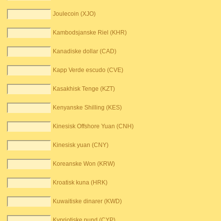
Joulecoin (XJO)
Kambodsjanske Riel (KHR)
Kanadiske dollar (CAD)
Kapp Verde escudo (CVE)
Kasakhisk Tenge (KZT)
Kenyanske Shilling (KES)
Kinesisk Offshore Yuan (CNH)
Kinesisk yuan (CNY)
Koreanske Won (KRW)
Kroatisk kuna (HRK)
Kuwaitiske dinarer (KWD)
Kypriotiske pund (CYP)