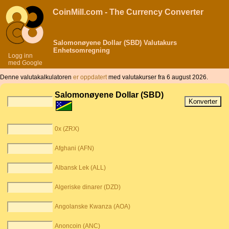
CoinMill.com - The Currency Converter
Salomonøyene Dollar (SBD) Valutakurs
Enhetsomregning
Logg inn
med Google
Denne valutakalkulatoren
er oppdatert
med valutakurser fra 6 august 2026.
Salomonøyene Dollar (SBD)
0x (ZRX)
Afghani (AFN)
Albansk Lek (ALL)
Algeriske dinarer (DZD)
Angolanske Kwanza (AOA)
Anoncoin (ANC)