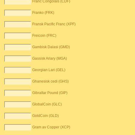
Franc Congolais (CDF)
Franko (FRK)
Fransk Pacific Franc (XPF)
Freicoin (FRC)
Gambisk Dalasi (GMD)
Gassisk Ariary (MGA)
Georgian Lari (GEL)
Ghanesisk cedi (GHS)
Gibraltar Pound (GIP)
GlobalCoin (GLC)
GoldCoin (GLD)
Gram av Copper (XCP)