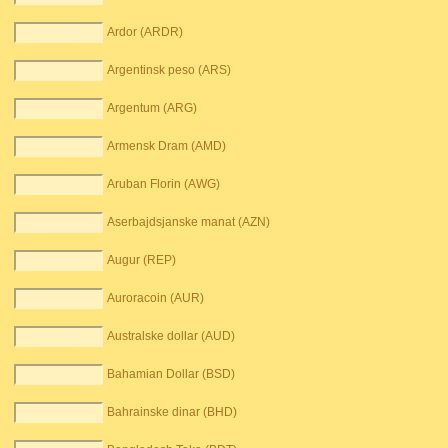
Ardor (ARDR)
Argentinsk peso (ARS)
Argentum (ARG)
Armensk Dram (AMD)
Aruban Florin (AWG)
Aserbajdsjanske manat (AZN)
Augur (REP)
Auroracoin (AUR)
Australske dollar (AUD)
Bahamian Dollar (BSD)
Bahrainske dinar (BHD)