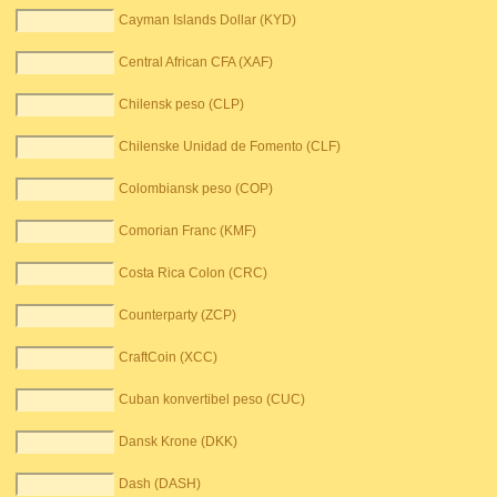
Cayman Islands Dollar (KYD)
Central African CFA (XAF)
Chilensk peso (CLP)
Chilenske Unidad de Fomento (CLF)
Colombiansk peso (COP)
Comorian Franc (KMF)
Costa Rica Colon (CRC)
Counterparty (ZCP)
CraftCoin (XCC)
Cuban konvertibel peso (CUC)
Dansk Krone (DKK)
Dash (DASH)