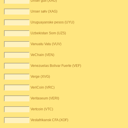
Unser gull (XAU)
Unser sølv (XAG)
Uruguayanske pesos (UYU)
Uzbekistan Som (UZS)
Vanuatu Vatu (VUV)
VeChain (VEN)
Venezuelas Bolivar Fuerte (VEF)
Verge (XVG)
VeriCoin (VRC)
Veritaseum (VERI)
Vertcoin (VTC)
Vestafrikansk CFA (XOF)