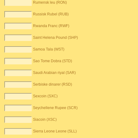
Rumensk leu (RON)
Russisk Rubel (RUB)
Rwanda Franc (RWF)
Saint Helena Pound (SHP)
Samoa Tala (WST)
Sao Tome Dobra (STD)
Saudi Arabian riyal (SAR)
Serbiske dinarer (RSD)
Sexcoin (SXC)
Seychellene Rupee (SCR)
Siacoin (XSC)
Sierra Leone Leone (SLL)