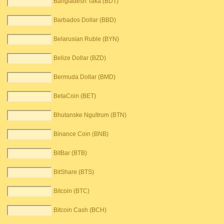
Bangladesh Taka (BDT)
Barbados Dollar (BBD)
Belarusian Ruble (BYN)
Belize Dollar (BZD)
Bermuda Dollar (BMD)
BetaCoin (BET)
Bhutanske Ngultrum (BTN)
Binance Coin (BNB)
BitBar (BTB)
BitShare (BTS)
Bitcoin (BTC)
Bitcoin Cash (BCH)