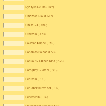
Nye tyrkiske lira (TRY)
Omanske Rial (OMR)
OmiseGO (OMG)
Orbitcoin (ORB)
Pakistan Rupee (PKR)
Panamas Balboa (PAB)
Papua Ny-Guinea Kina (PGK)
Paraguay Guarani (PYG)
Peercoin (PPC)
Peruansk nuevo sol (PEN)
Pesetacoin (PTC)