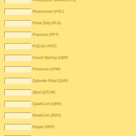
Philosopher Stones (PHS)
Phoenixcoin (PXC)
Polsk Zloty (PLN)
Populous (PPT)
PotCoin (POT)
Pound Sterling (GBP)
Primecoin (XPM)
Qatarske Riyal (QAR)
Qtum (QTUM)
QuarkCoin (QRK)
ReddCoin (RDD)
Ripple (XRP)