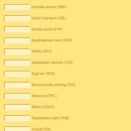
Svenske kroner (SEK)
Swazi Lilangeni (SZL)
Syriske pund (SYP)
Sørafrikanske rand (ZAR)
TRON (TRX)
Tadsjikistan Somoni (TJS)
TagCoin (TAG)
Tanzanianske shilling (TZS)
Terracoin (TRC)
Tether (USDT)
Thailandske baht (THB)
Tickets (TIX)