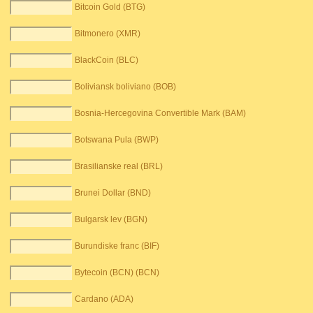
Bitcoin Gold (BTG)
Bitmonero (XMR)
BlackCoin (BLC)
Boliviansk boliviano (BOB)
Bosnia-Hercegovina Convertible Mark (BAM)
Botswana Pula (BWP)
Brasilianske real (BRL)
Brunei Dollar (BND)
Bulgarsk lev (BGN)
Burundiske franc (BIF)
Bytecoin (BCN) (BCN)
Cardano (ADA)