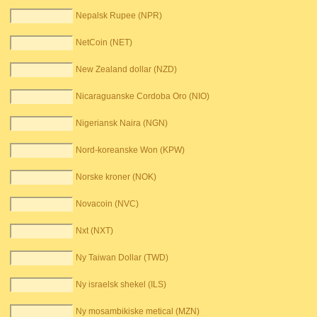
Nepalsk Rupee (NPR)
NetCoin (NET)
New Zealand dollar (NZD)
Nicaraguanske Cordoba Oro (NIO)
Nigeriansk Naira (NGN)
Nord-koreanske Won (KPW)
Norske kroner (NOK)
Novacoin (NVC)
Nxt (NXT)
Ny Taiwan Dollar (TWD)
Ny israelsk shekel (ILS)
Ny mosambikiske metical (MZN)