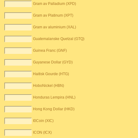
Gram av Palladium (XPD)
Gram av Platinum (XPT)
Gram av aluminium (XAL)
Guatemalanske Quetzal (GTQ)
Guinea Franc (GNF)
Guyanese Dollar (GYD)
Haitisk Gourde (HTG)
HoboNickel (HBN)
Honduras Lempira (HNL)
Hong Kong Dollar (HKD)
I0Coin (XIC)
ICON (ICX)