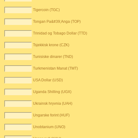
Tigercoin (TGC)
Tongan Pa&#39;Anga (TOP)
Trinidad og Tobago Dollar (TTD)
Tsjekkisk krone (CZK)
Tunisiske dinarer (TND)
Turkmenistan Manat (TMT)
USA Dollar (USD)
Uganda Shilling (UGX)
Ukrainsk hryvnia (UAH)
Ungarske forint (HUF)
Unobtanium (UNO)