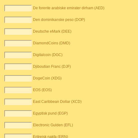
De forente arabiske emirater dirham (AED)
Den dominikanske peso (DOP)
Deutsche eMark (DEE)
DiamondCoins (DMD)
Digitalcoin (DGC)
Djiboutian Franc (DJF)
DogeCoin (XDG)
EOS (EOS)
East Caribbean Dollar (XCD)
Egyptisk pund (EGP)
Electronic Gulden (EFL)
Eritreisk nakfa (ERN)