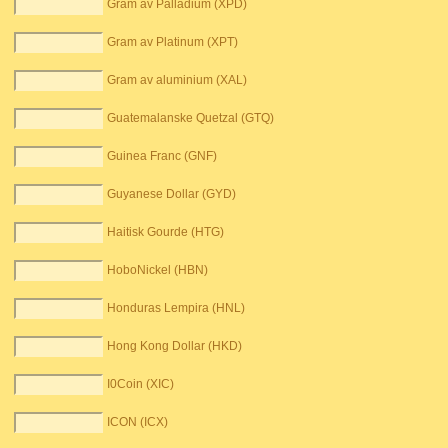
Gram av Palladium (XPD)
Gram av Platinum (XPT)
Gram av aluminium (XAL)
Guatemalanske Quetzal (GTQ)
Guinea Franc (GNF)
Guyanese Dollar (GYD)
Haitisk Gourde (HTG)
HoboNickel (HBN)
Honduras Lempira (HNL)
Hong Kong Dollar (HKD)
I0Coin (XIC)
ICON (ICX)