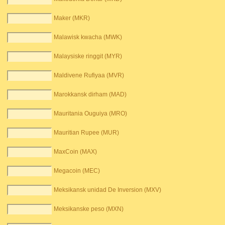
Maker (MKR)
Malawisk kwacha (MWK)
Malaysiske ringgit (MYR)
Maldivene Rufiyaa (MVR)
Marokkansk dirham (MAD)
Mauritania Ouguiya (MRO)
Mauritian Rupee (MUR)
MaxCoin (MAX)
Megacoin (MEC)
Meksikansk unidad De Inversion (MXV)
Meksikanske peso (MXN)