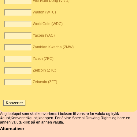
Viet Nam Dong (VND)
Walton (WTC)
WorldCoin (WDC)
Yacoin (YAC)
Zambian Kwacha (ZMW)
Zcash (ZEC)
Zeitcoin (ZTC)
Zetacoin (ZET)
Angi beløpet som skal konverteres i boksen til venstre for valuta og trykk
&quot;Konverter&quot; knappen. For å vise Special Drawing Rights og bare en
annen valuta klikk på en annen valuta.
Alternativer