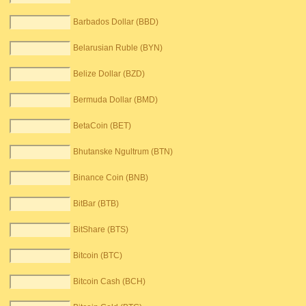
Barbados Dollar (BBD)
Belarusian Ruble (BYN)
Belize Dollar (BZD)
Bermuda Dollar (BMD)
BetaCoin (BET)
Bhutanske Ngultrum (BTN)
Binance Coin (BNB)
BitBar (BTB)
BitShare (BTS)
Bitcoin (BTC)
Bitcoin Cash (BCH)