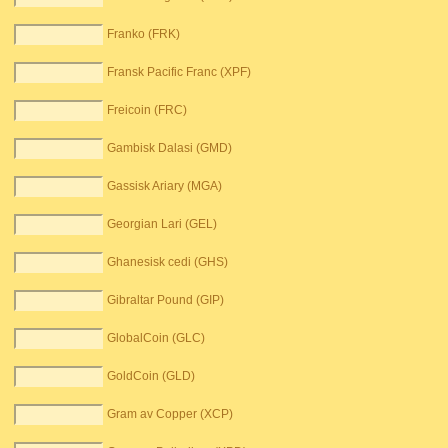
Franko (FRK)
Fransk Pacific Franc (XPF)
Freicoin (FRC)
Gambisk Dalasi (GMD)
Gassisk Ariary (MGA)
Georgian Lari (GEL)
Ghanesisk cedi (GHS)
Gibraltar Pound (GIP)
GlobalCoin (GLC)
GoldCoin (GLD)
Gram av Copper (XCP)