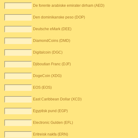
De forente arabiske emirater dirham (AED)
Den dominikanske peso (DOP)
Deutsche eMark (DEE)
DiamondCoins (DMD)
Digitalcoin (DGC)
Djiboutian Franc (DJF)
DogeCoin (XDG)
EOS (EOS)
East Caribbean Dollar (XCD)
Egyptisk pund (EGP)
Electronic Gulden (EFL)
Eritreisk nakfa (ERN)