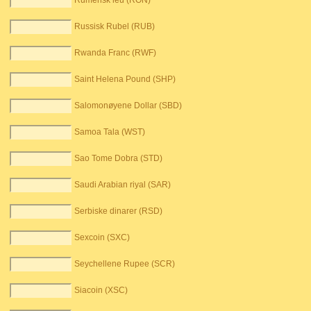
Rumensk leu (RON)
Russisk Rubel (RUB)
Rwanda Franc (RWF)
Saint Helena Pound (SHP)
Salomonøyene Dollar (SBD)
Samoa Tala (WST)
Sao Tome Dobra (STD)
Saudi Arabian riyal (SAR)
Serbiske dinarer (RSD)
Sexcoin (SXC)
Seychellene Rupee (SCR)
Siacoin (XSC)