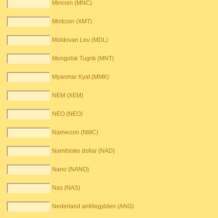
Mincoin (MNC)
Mintcoin (XMT)
Moldovan Leu (MDL)
Mongolsk Tugrik (MNT)
Myanmar Kyat (MMK)
NEM (XEM)
NEO (NEO)
Namecoin (NMC)
Namibiske dollar (NAD)
Nano (NANO)
Nas (NAS)
Nederland antillegylden (ANG)