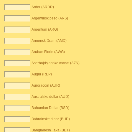
Ardor (ARDR)
Argentinsk peso (ARS)
Argentum (ARG)
Armensk Dram (AMD)
Aruban Florin (AWG)
Aserbajdsjanske manat (AZN)
Augur (REP)
Auroracoin (AUR)
Australske dollar (AUD)
Bahamian Dollar (BSD)
Bahrainske dinar (BHD)
Bangladesh Taka (BDT)