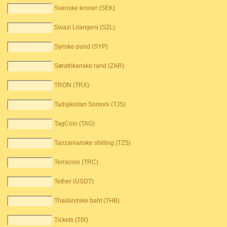
Svenske kroner (SEK)
Swazi Lilangeni (SZL)
Syriske pund (SYP)
Sørafrikanske rand (ZAR)
TRON (TRX)
Tadsjikistan Somoni (TJS)
TagCoin (TAG)
Tanzanianske shilling (TZS)
Terracoin (TRC)
Tether (USDT)
Thailandske baht (THB)
Tickets (TIX)