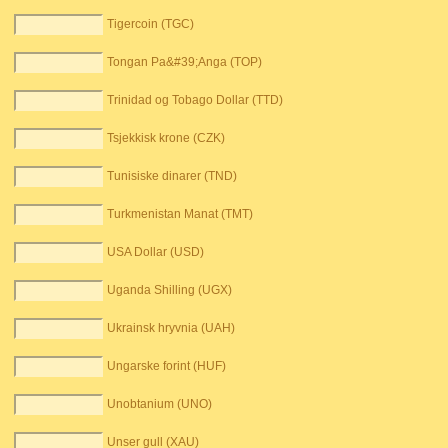
Tigercoin (TGC)
Tongan Pa&#39;Anga (TOP)
Trinidad og Tobago Dollar (TTD)
Tsjekkisk krone (CZK)
Tunisiske dinarer (TND)
Turkmenistan Manat (TMT)
USA Dollar (USD)
Uganda Shilling (UGX)
Ukrainsk hryvnia (UAH)
Ungarske forint (HUF)
Unobtanium (UNO)
Unser gull (XAU)