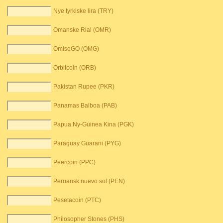
Nye tyrkiske lira (TRY)
Omanske Rial (OMR)
OmiseGO (OMG)
Orbitcoin (ORB)
Pakistan Rupee (PKR)
Panamas Balboa (PAB)
Papua Ny-Guinea Kina (PGK)
Paraguay Guarani (PYG)
Peercoin (PPC)
Peruansk nuevo sol (PEN)
Pesetacoin (PTC)
Philosopher Stones (PHS)