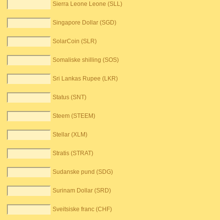
Sierra Leone Leone (SLL)
Singapore Dollar (SGD)
SolarCoin (SLR)
Somaliske shilling (SOS)
Sri Lankas Rupee (LKR)
Status (SNT)
Steem (STEEM)
Stellar (XLM)
Stratis (STRAT)
Sudanske pund (SDG)
Surinam Dollar (SRD)
Sveitsiske franc (CHF)