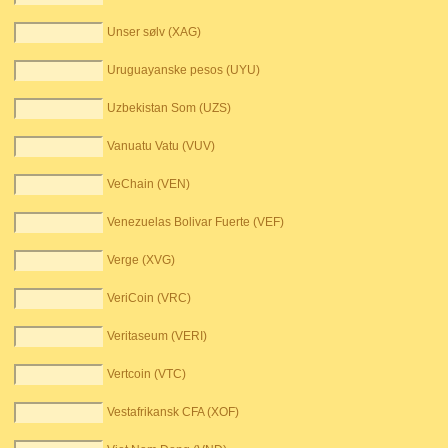
Unser sølv (XAG)
Uruguayanske pesos (UYU)
Uzbekistan Som (UZS)
Vanuatu Vatu (VUV)
VeChain (VEN)
Venezuelas Bolivar Fuerte (VEF)
Verge (XVG)
VeriCoin (VRC)
Veritaseum (VERI)
Vertcoin (VTC)
Vestafrikansk CFA (XOF)