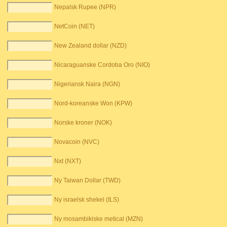
Nepalsk Rupee (NPR)
NetCoin (NET)
New Zealand dollar (NZD)
Nicaraguanske Cordoba Oro (NIO)
Nigeriansk Naira (NGN)
Nord-koreanske Won (KPW)
Norske kroner (NOK)
Novacoin (NVC)
Nxt (NXT)
Ny Taiwan Dollar (TWD)
Ny israelsk shekel (ILS)
Ny mosambikiske metical (MZN)