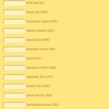
IOTA (MIOTA)
Indisk rupi (INR)
Indonesisk rupiah (IDR)
Irakiske dinarer (IQD)
Iranske Rial (IRR)
Islandske kroner (ISK)
Ixcoin (IXC)
Jamaican Dollar (JMD)
Japanske Yen (JPY)
Jemen Rial (YER)
Jersey Pound (JEP)
Jordanske dinarer (JOD)