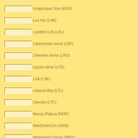
Kyrgyzstani Som (KGS)
Lao Kip (LAK)
Lesotho Loti (LSL)
Libanesiske pund (LBP)
Liberiske dollar (LRD)
Libyan dinar (LYD)
Lisk (LSK)
Litauisk litas (LTL)
Litecoin (LTC)
Macau Pataca (MOP)
MaidSafeCoin (XMS)
Makedonia Denar (MKD)