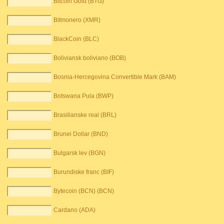
Bitcoin Gold (BTG)
Bitmonero (XMR)
BlackCoin (BLC)
Boliviansk boliviano (BOB)
Bosnia-Hercegovina Convertible Mark (BAM)
Botswana Pula (BWP)
Brasilianske real (BRL)
Brunei Dollar (BND)
Bulgarsk lev (BGN)
Burundiske franc (BIF)
Bytecoin (BCN) (BCN)
Cardano (ADA)