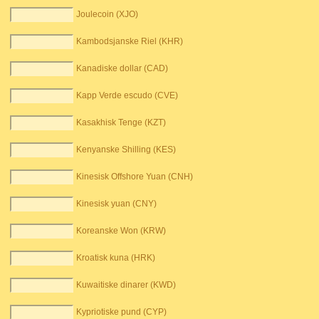
Joulecoin (XJO)
Kambodsjanske Riel (KHR)
Kanadiske dollar (CAD)
Kapp Verde escudo (CVE)
Kasakhisk Tenge (KZT)
Kenyanske Shilling (KES)
Kinesisk Offshore Yuan (CNH)
Kinesisk yuan (CNY)
Koreanske Won (KRW)
Kroatisk kuna (HRK)
Kuwaitiske dinarer (KWD)
Kypriotiske pund (CYP)