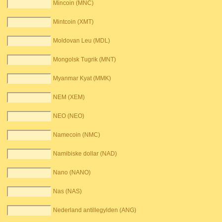
Mincoin (MNC)
Mintcoin (XMT)
Moldovan Leu (MDL)
Mongolsk Tugrik (MNT)
Myanmar Kyat (MMK)
NEM (XEM)
NEO (NEO)
Namecoin (NMC)
Namibiske dollar (NAD)
Nano (NANO)
Nas (NAS)
Nederland antillegylden (ANG)