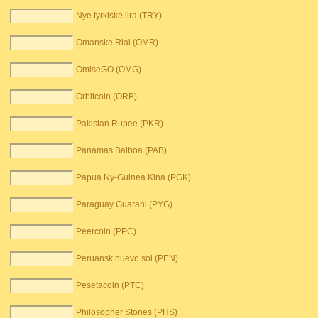
Nye tyrkiske lira (TRY)
Omanske Rial (OMR)
OmiseGO (OMG)
Orbitcoin (ORB)
Pakistan Rupee (PKR)
Panamas Balboa (PAB)
Papua Ny-Guinea Kina (PGK)
Paraguay Guarani (PYG)
Peercoin (PPC)
Peruansk nuevo sol (PEN)
Pesetacoin (PTC)
Philosopher Stones (PHS)