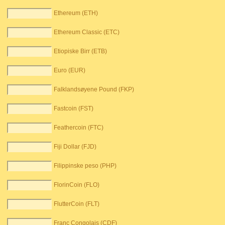
Ethereum (ETH)
Ethereum Classic (ETC)
Etiopiske Birr (ETB)
Euro (EUR)
Falklandsøyene Pound (FKP)
Fastcoin (FST)
Feathercoin (FTC)
Fiji Dollar (FJD)
Filippinske peso (PHP)
FlorinCoin (FLO)
FlutterCoin (FLT)
Franc Congolais (CDF)