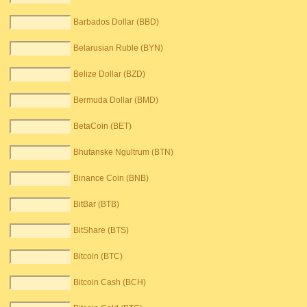
Barbados Dollar (BBD)
Belarusian Ruble (BYN)
Belize Dollar (BZD)
Bermuda Dollar (BMD)
BetaCoin (BET)
Bhutanske Ngultrum (BTN)
Binance Coin (BNB)
BitBar (BTB)
BitShare (BTS)
Bitcoin (BTC)
Bitcoin Cash (BCH)