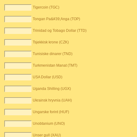
Tigercoin (TGC)
Tongan Pa&#39;Anga (TOP)
Trinidad og Tobago Dollar (TTD)
Tsjekkisk krone (CZK)
Tunisiske dinarer (TND)
Turkmenistan Manat (TMT)
USA Dollar (USD)
Uganda Shilling (UGX)
Ukrainsk hryvnia (UAH)
Ungarske forint (HUF)
Unobtanium (UNO)
Unser gull (XAU)