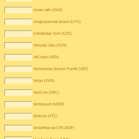
Unser sølv (XAG)
Uruguayanske pesos (UYU)
Uzbekistan Som (UZS)
Vanuatu Vatu (VUV)
VeChain (VEN)
Venezuelas Bolivar Fuerte (VEF)
Verge (XVG)
VeriCoin (VRC)
Veritaseum (VERI)
Vertcoin (VTC)
Vestafrikansk CFA (XOF)