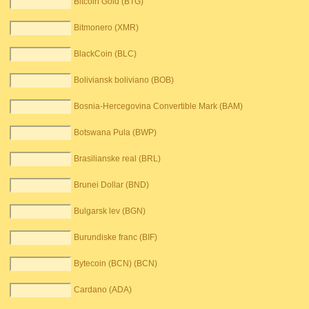
Bitcoin Gold (BTG)
Bitmonero (XMR)
BlackCoin (BLC)
Boliviansk boliviano (BOB)
Bosnia-Hercegovina Convertible Mark (BAM)
Botswana Pula (BWP)
Brasilianske real (BRL)
Brunei Dollar (BND)
Bulgarsk lev (BGN)
Burundiske franc (BIF)
Bytecoin (BCN) (BCN)
Cardano (ADA)