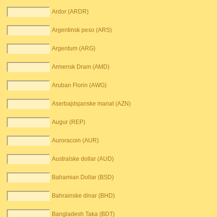
Ardor (ARDR)
Argentinsk peso (ARS)
Argentum (ARG)
Armensk Dram (AMD)
Aruban Florin (AWG)
Aserbajdsjanske manat (AZN)
Augur (REP)
Auroracoin (AUR)
Australske dollar (AUD)
Bahamian Dollar (BSD)
Bahrainske dinar (BHD)
Bangladesh Taka (BDT)