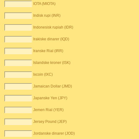
IOTA (MIOTA)
Indisk rupi (INR)
Indonesisk rupiah (IDR)
Irakiske dinarer (IQD)
Iranske Rial (IRR)
Islandske kroner (ISK)
Ixcoin (IXC)
Jamaican Dollar (JMD)
Japanske Yen (JPY)
Jemen Rial (YER)
Jersey Pound (JEP)
Jordanske dinarer (JOD)