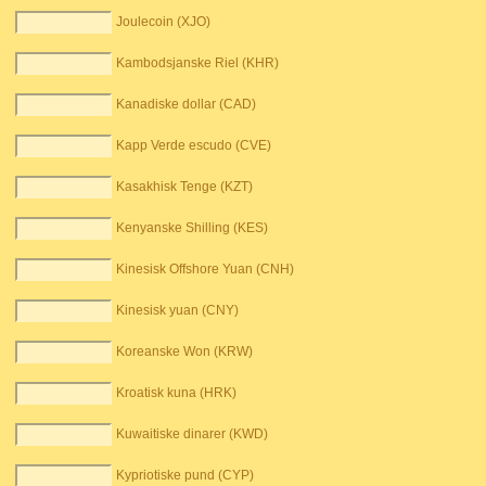
Joulecoin (XJO)
Kambodsjanske Riel (KHR)
Kanadiske dollar (CAD)
Kapp Verde escudo (CVE)
Kasakhisk Tenge (KZT)
Kenyanske Shilling (KES)
Kinesisk Offshore Yuan (CNH)
Kinesisk yuan (CNY)
Koreanske Won (KRW)
Kroatisk kuna (HRK)
Kuwaitiske dinarer (KWD)
Kypriotiske pund (CYP)