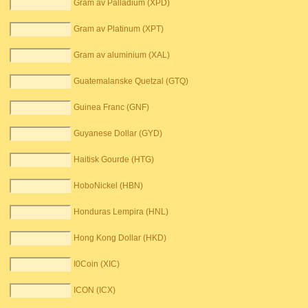
Gram av Palladium (XPD)
Gram av Platinum (XPT)
Gram av aluminium (XAL)
Guatemalanske Quetzal (GTQ)
Guinea Franc (GNF)
Guyanese Dollar (GYD)
Haitisk Gourde (HTG)
HoboNickel (HBN)
Honduras Lempira (HNL)
Hong Kong Dollar (HKD)
I0Coin (XIC)
ICON (ICX)