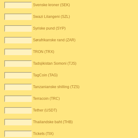
Svenske kroner (SEK)
Swazi Lilangeni (SZL)
Syriske pund (SYP)
Sørafrikanske rand (ZAR)
TRON (TRX)
Tadsjikistan Somoni (TJS)
TagCoin (TAG)
Tanzanianske shilling (TZS)
Terracoin (TRC)
Tether (USDT)
Thailandske baht (THB)
Tickets (TIX)