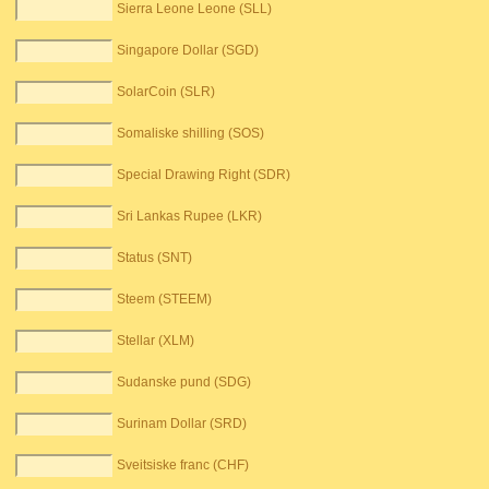
Sierra Leone Leone (SLL)
Singapore Dollar (SGD)
SolarCoin (SLR)
Somaliske shilling (SOS)
Special Drawing Right (SDR)
Sri Lankas Rupee (LKR)
Status (SNT)
Steem (STEEM)
Stellar (XLM)
Sudanske pund (SDG)
Surinam Dollar (SRD)
Sveitsiske franc (CHF)