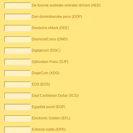
De forente arabiske emirater dirham (AED)
Den dominikanske peso (DOP)
Deutsche eMark (DEE)
DiamondCoins (DMD)
Digitalcoin (DGC)
Djiboutian Franc (DJF)
DogeCoin (XDG)
EOS (EOS)
East Caribbean Dollar (XCD)
Egyptisk pund (EGP)
Electronic Gulden (EFL)
Eritreisk nakfa (ERN)