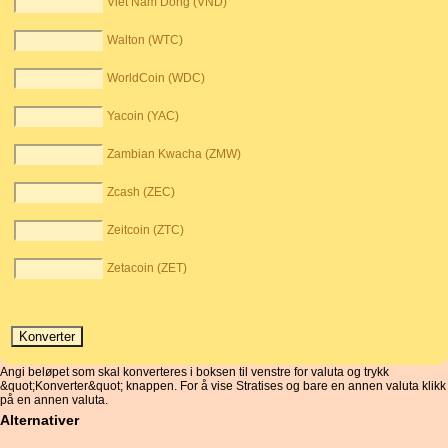
Viet Nam Dong (VND)
Walton (WTC)
WorldCoin (WDC)
Yacoin (YAC)
Zambian Kwacha (ZMW)
Zcash (ZEC)
Zeitcoin (ZTC)
Zetacoin (ZET)
Angi beløpet som skal konverteres i boksen til venstre for valuta og trykk
&quot;Konverter&quot; knappen. For å vise Stratises og bare en annen valuta klikk
på en annen valuta.
Alternativer