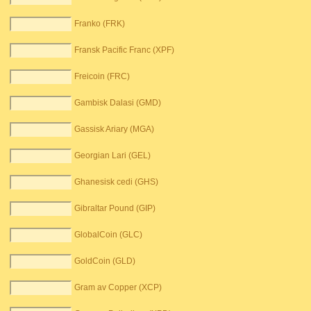
Franko (FRK)
Fransk Pacific Franc (XPF)
Freicoin (FRC)
Gambisk Dalasi (GMD)
Gassisk Ariary (MGA)
Georgian Lari (GEL)
Ghanesisk cedi (GHS)
Gibraltar Pound (GIP)
GlobalCoin (GLC)
GoldCoin (GLD)
Gram av Copper (XCP)