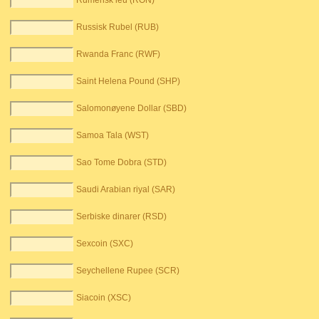
Rumensk leu (RON)
Russisk Rubel (RUB)
Rwanda Franc (RWF)
Saint Helena Pound (SHP)
Salomonøyene Dollar (SBD)
Samoa Tala (WST)
Sao Tome Dobra (STD)
Saudi Arabian riyal (SAR)
Serbiske dinarer (RSD)
Sexcoin (SXC)
Seychellene Rupee (SCR)
Siacoin (XSC)