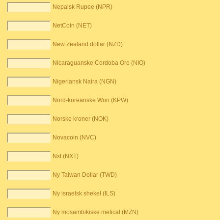
Nepalsk Rupee (NPR)
NetCoin (NET)
New Zealand dollar (NZD)
Nicaraguanske Cordoba Oro (NIO)
Nigeriansk Naira (NGN)
Nord-koreanske Won (KPW)
Norske kroner (NOK)
Novacoin (NVC)
Nxt (NXT)
Ny Taiwan Dollar (TWD)
Ny israelsk shekel (ILS)
Ny mosambikiske metical (MZN)