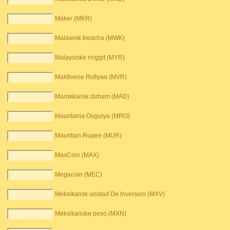
Maker (MKR)
Malawisk kwacha (MWK)
Malaysiske ringgit (MYR)
Maldivene Rufiyaa (MVR)
Marokkansk dirham (MAD)
Mauritania Ouguiya (MRO)
Mauritian Rupee (MUR)
MaxCoin (MAX)
Megacoin (MEC)
Meksikansk unidad De Inversion (MXV)
Meksikanske peso (MXN)