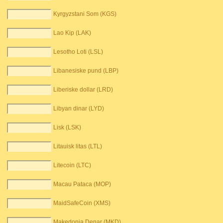
Kyrgyzstani Som (KGS)
Lao Kip (LAK)
Lesotho Loti (LSL)
Libanesiske pund (LBP)
Liberiske dollar (LRD)
Libyan dinar (LYD)
Lisk (LSK)
Litauisk litas (LTL)
Litecoin (LTC)
Macau Pataca (MOP)
MaidSafeCoin (XMS)
Makedonia Denar (MKD)